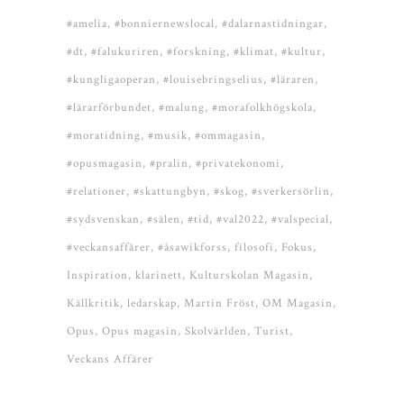
#amelia
#bonniernewslocal
#dalarnastidningar
#dt
#falukuriren
#forskning
#klimat
#kultur
#kungligaoperan
#louisebringselius
#läraren
#lärarförbundet
#malung
#morafolkhögskola
#moratidning
#musik
#ommagasin
#opusmagasin
#pralin
#privatekonomi
#relationer
#skattungbyn
#skog
#sverkersörlin
#sydsvenskan
#sälen
#tid
#val2022
#valspecial
#veckansaffärer
#åsawikforss
filosofi
Fokus
Inspiration
klarinett
Kulturskolan Magasin
Källkritik
ledarskap
Martin Fröst
OM Magasin
Opus
Opus magasin
Skolvärlden
Turist
Veckans Affärer