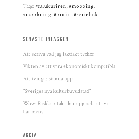
Tags:
#falukuriren
,
#mobbing
,
#mobbning
,
#pralin
,
#seriebok
SENASTE INLÄGGEN
Att skriva vad jag faktiskt tycker
Vikten av att vara ekonomiskt kompatibla
Att tvingas stanna upp
”Sveriges nya kulturhuvudstad”
Wow: Riskkapitalet har upptäckt att vi
har mens
ARKIV