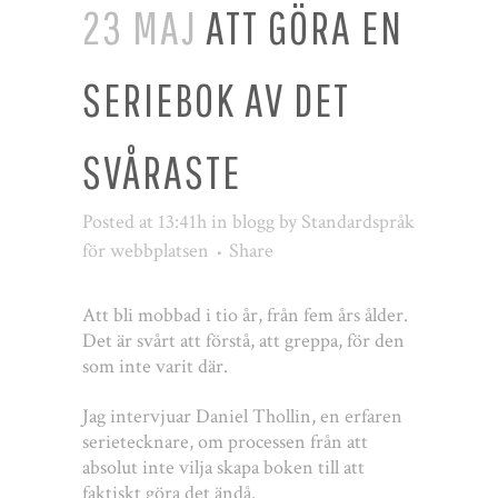
23 MAJ
ATT GÖRA EN
SERIEBOK AV DET
SVÅRASTE
Posted at 13:41h
in
blogg
by
Standardspråk
för webbplatsen
Share
Att bli mobbad i tio år, från fem års ålder.
Det är svårt att förstå, att greppa, för den
som inte varit där.
Jag intervjuar Daniel Thollin, en erfaren
serietecknare, om processen från att
absolut inte vilja skapa boken till att
faktiskt göra det ändå.