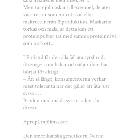
sälja livsmedel med insekter i.
Men ta mjölmaskar till exempel, de äter
våra rester som morotsskal eller
maltrester från ölproduktion. Maskarna
torkas och mals, ur detta kan ett
proteinpulver tas med samma proteinnivå
som nötkött..
I Finland får de i alla fall äta syrsbröd,
företaget som bakar och säljer dem har
börjat försiktigt:
– Än så länge, konsumenterna verkar
mest toleranta när det gäller att äta just
syrsor…
Bröden med malda syrsor säljer slut
direkt.
Apropå mjölmaskar:
Den amerikanska genetikern Nettie