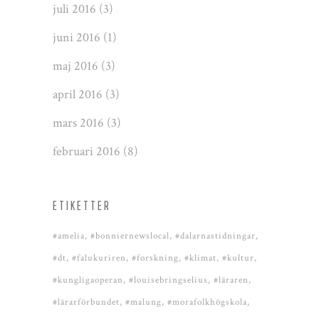
juli 2016
(3)
juni 2016
(1)
maj 2016
(3)
april 2016
(3)
mars 2016
(3)
februari 2016
(8)
ETIKETTER
#amelia
#bonniernewslocal
#dalarnastidningar
#dt
#falukuriren
#forskning
#klimat
#kultur
#kungligaoperan
#louisebringselius
#läraren
#lärarförbundet
#malung
#morafolkhögskola