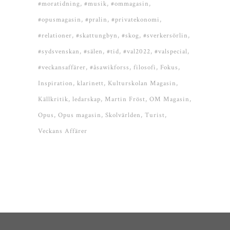
#moratidning
#musik
#ommagasin
#opusmagasin
#pralin
#privatekonomi
#relationer
#skattungbyn
#skog
#sverkersörlin
#sydsvenskan
#sälen
#tid
#val2022
#valspecial
#veckansaffärer
#åsawikforss
filosofi
Fokus
Inspiration
klarinett
Kulturskolan Magasin
Källkritik
ledarskap
Martin Fröst
OM Magasin
Opus
Opus magasin
Skolvärlden
Turist
Veckans Affärer