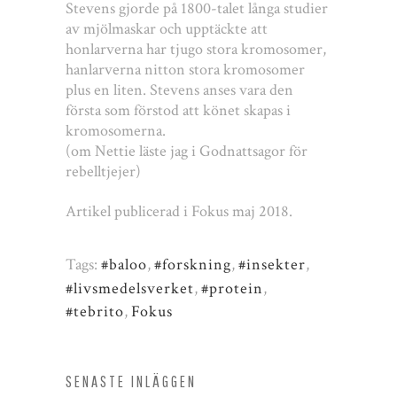
Stevens gjorde på 1800-talet långa studier
av mjölmaskar och upptäckte att
honlarverna har tjugo stora kromosomer,
hanlarverna nitton stora kromosomer
plus en liten. Stevens anses vara den
första som förstod att könet skapas i
kromosomerna.
(om Nettie läste jag i Godnattsagor för
rebelltjejer)
Artikel publicerad i Fokus maj 2018.
Tags:
#baloo
,
#forskning
,
#insekter
,
#livsmedelsverket
,
#protein
,
#tebrito
,
Fokus
SENASTE INLÄGGEN