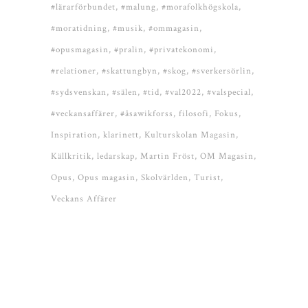
#lärarförbundet
#malung
#morafolkhögskola
#moratidning
#musik
#ommagasin
#opusmagasin
#pralin
#privatekonomi
#relationer
#skattungbyn
#skog
#sverkersörlin
#sydsvenskan
#sälen
#tid
#val2022
#valspecial
#veckansaffärer
#åsawikforss
filosofi
Fokus
Inspiration
klarinett
Kulturskolan Magasin
Källkritik
ledarskap
Martin Fröst
OM Magasin
Opus
Opus magasin
Skolvärlden
Turist
Veckans Affärer