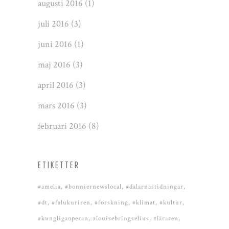
augusti 2016
(1)
juli 2016
(3)
juni 2016
(1)
maj 2016
(3)
april 2016
(3)
mars 2016
(3)
februari 2016
(8)
ETIKETTER
#amelia
#bonniernewslocal
#dalarnastidningar
#dt
#falukuriren
#forskning
#klimat
#kultur
#kungligaoperan
#louisebringselius
#läraren