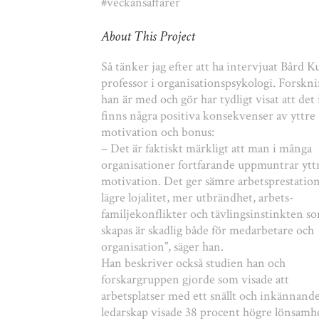
#veckansaffärer
About This Project
Så tänker jag efter att ha intervjuat Bård K
professor i organisationspsykologi. Forskn
han är med och gör har tydligt visat att det 
finns några positiva konsekvenser av yttre
motivation och bonus:
– Det är faktiskt märkligt att man i många
organisationer fortfarande uppmuntrar ytt
motivation. Det ger sämre arbetsprestation
lägre lojalitet, mer utbrändhet, arbets-
familjekonflikter och tävlingsinstinkten s
skapas är skadlig både för medarbetare och
organisation”, säger han.
Han beskriver också studien han och
forskargruppen gjorde som visade att
arbetsplatser med ett snällt och inkännand
ledarskap visade 38 procent högre lönsamh