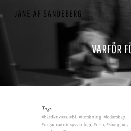
VARFÖR F
Tags
#bårdkuvaas, #BI, #forskning, #ledarskap,
#organisationspsykologi, #oslo, #shanghai,