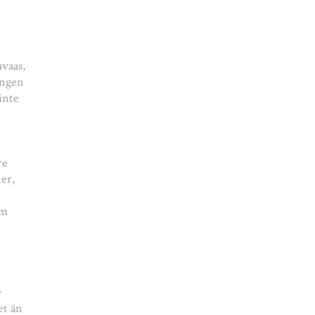
uvaas,
ingen
inte
re
er,
om
e
et än