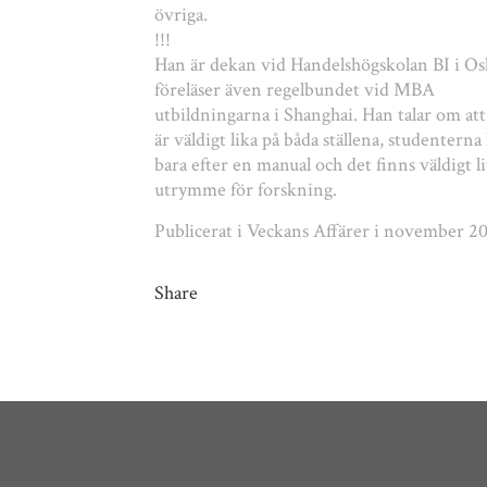
övriga.
!!!
Han är dekan vid Handelshögskolan BI i Os
föreläser även regelbundet vid MBA
utbildningarna i Shanghai. Han talar om att
är väldigt lika på båda ställena, studenterna 
bara efter en manual och det finns väldigt li
utrymme för forskning.
Publicerat i Veckans Affärer i november 20
Share