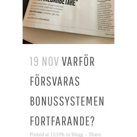
19 NOV
VARFÖR
FÖRSVARAS
BONUSSYSTEMEN
FORTFARANDE?
Posted at 13:59h
in
blogg
Share