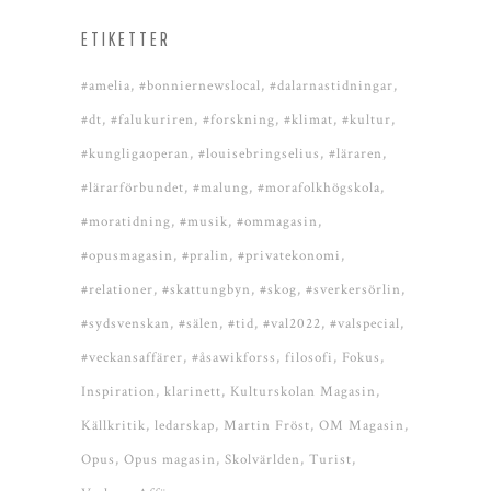
ETIKETTER
#amelia
#bonniernewslocal
#dalarnastidningar
#dt
#falukuriren
#forskning
#klimat
#kultur
#kungligaoperan
#louisebringselius
#läraren
#lärarförbundet
#malung
#morafolkhögskola
#moratidning
#musik
#ommagasin
#opusmagasin
#pralin
#privatekonomi
#relationer
#skattungbyn
#skog
#sverkersörlin
#sydsvenskan
#sälen
#tid
#val2022
#valspecial
#veckansaffärer
#åsawikforss
filosofi
Fokus
Inspiration
klarinett
Kulturskolan Magasin
Källkritik
ledarskap
Martin Fröst
OM Magasin
Opus
Opus magasin
Skolvärlden
Turist