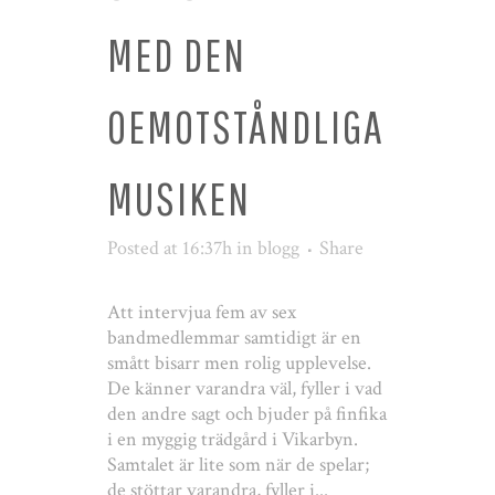
MED DEN
OEMOTSTÅNDLIGA
MUSIKEN
Posted at 16:37h
in
blogg
Share
Att intervjua fem av sex
bandmedlemmar samtidigt är en
smått bisarr men rolig upplevelse.
De känner varandra väl, fyller i vad
den andre sagt och bjuder på finfika
i en myggig trädgård i Vikarbyn.
Samtalet är lite som när de spelar;
de stöttar varandra, fyller i...