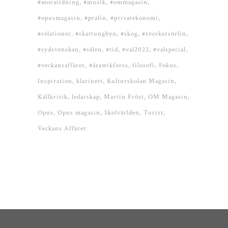
#moratidning
#musik
#ommagasin
#opusmagasin
#pralin
#privatekonomi
#relationer
#skattungbyn
#skog
#sverkersörlin
#sydsvenskan
#sälen
#tid
#val2022
#valspecial
#veckansaffärer
#åsawikforss
filosofi
Fokus
Inspiration
klarinett
Kulturskolan Magasin
Källkritik
ledarskap
Martin Fröst
OM Magasin
Opus
Opus magasin
Skolvärlden
Turist
Veckans Affärer