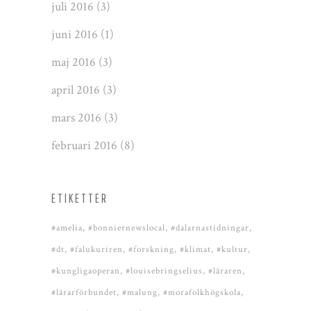
juli 2016
(3)
juni 2016
(1)
maj 2016
(3)
april 2016
(3)
mars 2016
(3)
februari 2016
(8)
ETIKETTER
#amelia
#bonniernewslocal
#dalarnastidningar
#dt
#falukuriren
#forskning
#klimat
#kultur
#kungligaoperan
#louisebringselius
#läraren
#lärarförbundet
#malung
#morafolkhögskola