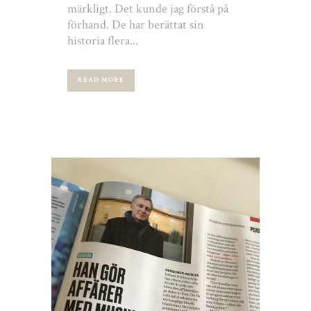
märkligt. Det kunde jag förstå på
förhand. De har berättat sin
historia flera...
READ MORE