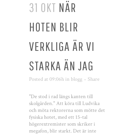
31 OKT
NÄR
HOTEN BLIR
VERKLIGA ÄR VI
STARKA ÄN JAG
Posted at 09:06h
in
blogg
Share
"De stod i rad längs kanten till
skolgården." Att köra till Ludvika
och möta rektorerna som mötte det
fysiska hotet, med ett 15-tal
högerextremister som skriker i
megafon, blir starkt. Det är inte