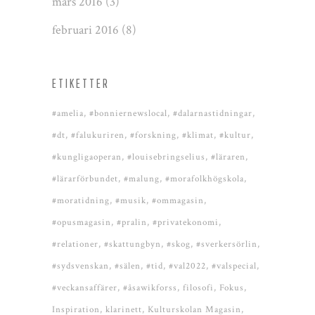
mars 2016
(3)
februari 2016
(8)
ETIKETTER
#amelia
#bonniernewslocal
#dalarnastidningar
#dt
#falukuriren
#forskning
#klimat
#kultur
#kungligaoperan
#louisebringselius
#läraren
#lärarförbundet
#malung
#morafolkhögskola
#moratidning
#musik
#ommagasin
#opusmagasin
#pralin
#privatekonomi
#relationer
#skattungbyn
#skog
#sverkersörlin
#sydsvenskan
#sälen
#tid
#val2022
#valspecial
#veckansaffärer
#åsawikforss
filosofi
Fokus
Inspiration
klarinett
Kulturskolan Magasin