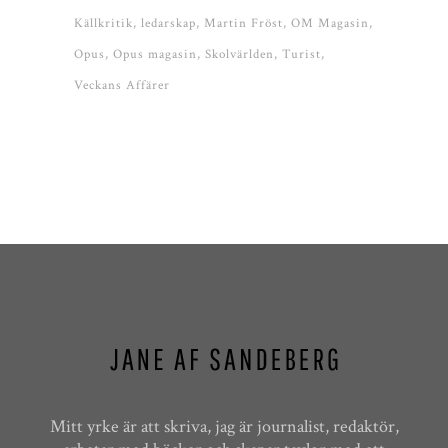
Källkritik
ledarskap
Martin Fröst
OM Magasin
Opus
Opus magasin
Skolvärlden
Turist
Veckans Affärer
Mitt yrke är att skriva, jag är journalist, redaktör,