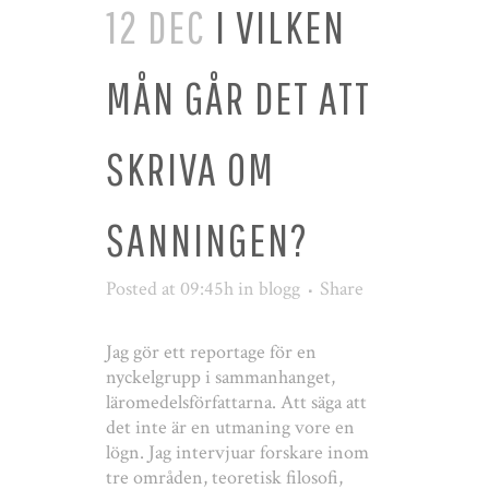
12 DEC
I VILKEN
MÅN GÅR DET ATT
SKRIVA OM
SANNINGEN?
Posted at 09:45h
in
blogg
Share
Jag gör ett reportage för en
nyckelgrupp i sammanhanget,
läromedelsförfattarna. Att säga att
det inte är en utmaning vore en
lögn. Jag intervjuar forskare inom
tre områden, teoretisk filosofi,