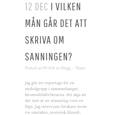
12 DEC
I VILKEN
MÅN GÅR DET ATT
SKRIVA OM
SANNINGEN?
Posted at 09:45h
in
blogg
Share
Jag gör ett reportage för en
nyckelgrupp i sammanhanget,
läromedelsförfattarna. Att säga att
det inte är en utmaning vore en
lögn. Jag intervjuar forskare inom
tre områden, teoretisk filosofi,