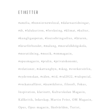
ETIKETTER
#amelia
#bonniernewslocal
#dalarnastidningar
#dt
#falukuriren
#forskning
#klimat
#kultur
#kungligaoperan
#louisebringselius
#läraren
#lärarförbundet
#malung
#morafolkhögskola
#moratidning
#musik
#ommagasin
#opusmagasin
#pralin
#privatekonomi
#relationer
#skattungbyn
#skog
#sverkersörlin
#sydsvenskan
#sälen
#tid
#val2022
#valspecial
#veckansaffärer
#åsawikforss
filosofi
Fokus
Inspiration
klarinett
Kulturskolan Magasin
Källkritik
ledarskap
Martin Fröst
OM Magasin
Opus
Opus magasin
Skolvärlden
Turist