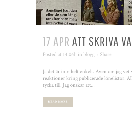
17 APR
ATT SKRIVA V
Posted at 14:06h
in
blogg
Share
Ja det är inte helt enkelt. Även om jag vet 
reaktioner kring publicerade lönelistor. Al
tycka till. Jag önskar att...
READ MORE