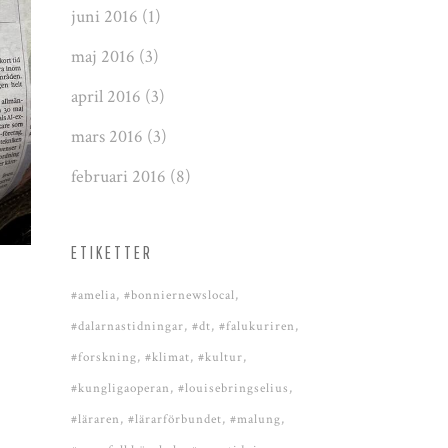
juni 2016
(1)
maj 2016
(3)
april 2016
(3)
mars 2016
(3)
februari 2016
(8)
ETIKETTER
#amelia
#bonniernewslocal
#dalarnastidningar
#dt
#falukuriren
#forskning
#klimat
#kultur
#kungligaoperan
#louisebringselius
#läraren
#lärarförbundet
#malung