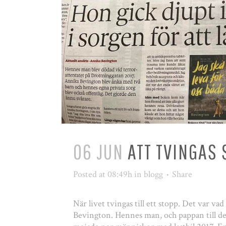
06 JUN
ATT TVINGAS
Posted at 08:49h
in
blogg
Share
När livet tvingas till ett stopp. Det var v
Bevington. Hennes man, och pappan till de