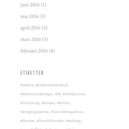
juni 2016
(1)
maj 2016
(3)
april 2016
(3)
mars 2016
(3)
februari 2016
(8)
ETIKETTER
#amelia
#bonniernewslocal
#dalarnastidningar
#dt
#falukuriren
#forskning
#klimat
#kultur
#kungligaoperan
#louisebringselius
#läraren
#lärarförbundet
#malung