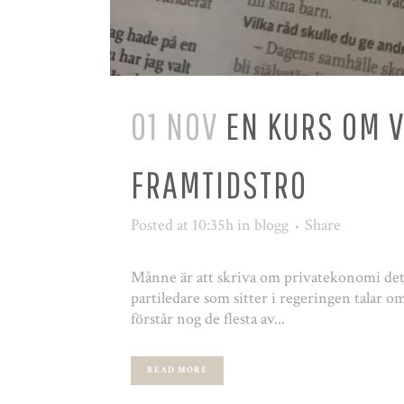
01 NOV
EN KURS OM 
FRAMTIDSTRO
Posted at 10:35h
in
blogg
Share
Månne är att skriva om privatekonomi det vi
partiledare som sitter i regeringen talar om 
förstår nog de flesta av...
READ MORE