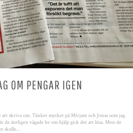
AG OM PENGAR IGEN
te att skriva om. Tänker mycket på Mirjam och Jonas som jag
är de äntligen vågade be om hjälp gick det att lösa. Men de
 skulle...