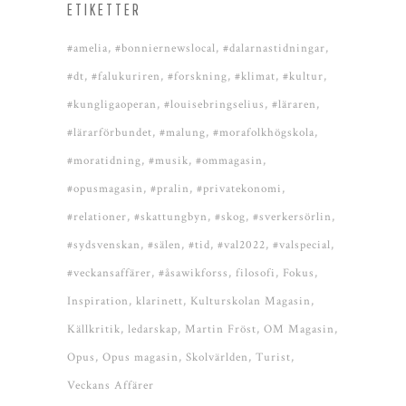
ETIKETTER
#amelia
#bonniernewslocal
#dalarnastidningar
#dt
#falukuriren
#forskning
#klimat
#kultur
#kungligaoperan
#louisebringselius
#läraren
#lärarförbundet
#malung
#morafolkhögskola
#moratidning
#musik
#ommagasin
#opusmagasin
#pralin
#privatekonomi
#relationer
#skattungbyn
#skog
#sverkersörlin
#sydsvenskan
#sälen
#tid
#val2022
#valspecial
#veckansaffärer
#åsawikforss
filosofi
Fokus
Inspiration
klarinett
Kulturskolan Magasin
Källkritik
ledarskap
Martin Fröst
OM Magasin
Opus
Opus magasin
Skolvärlden
Turist
Veckans Affärer