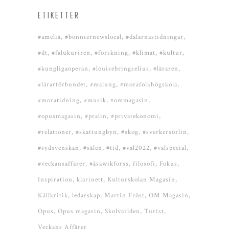
ETIKETTER
#amelia
#bonniernewslocal
#dalarnastidningar
#dt
#falukuriren
#forskning
#klimat
#kultur
#kungligaoperan
#louisebringselius
#läraren
#lärarförbundet
#malung
#morafolkhögskola
#moratidning
#musik
#ommagasin
#opusmagasin
#pralin
#privatekonomi
#relationer
#skattungbyn
#skog
#sverkersörlin
#sydsvenskan
#sälen
#tid
#val2022
#valspecial
#veckansaffärer
#åsawikforss
filosofi
Fokus
Inspiration
klarinett
Kulturskolan Magasin
Källkritik
ledarskap
Martin Fröst
OM Magasin
Opus
Opus magasin
Skolvärlden
Turist
Veckans Affärer