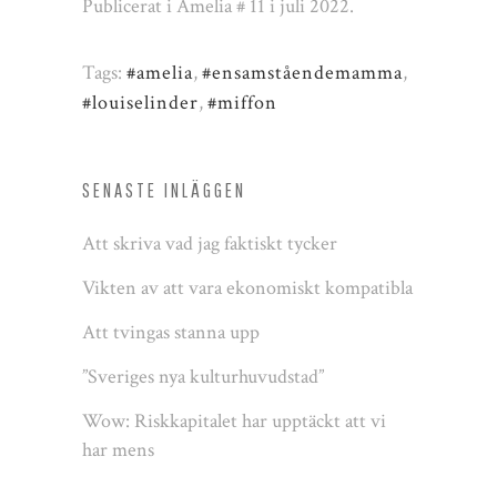
Publicerat i Amelia # 11 i juli 2022.
Tags:
#amelia
,
#ensamståendemamma
,
#louiselinder
,
#miffon
SENASTE INLÄGGEN
Att skriva vad jag faktiskt tycker
Vikten av att vara ekonomiskt kompatibla
Att tvingas stanna upp
”Sveriges nya kulturhuvudstad”
Wow: Riskkapitalet har upptäckt att vi
har mens