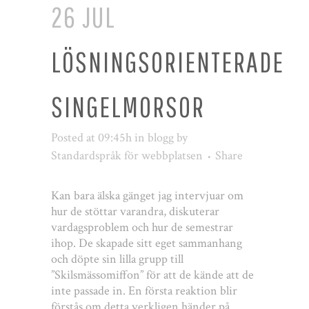
26 JUL
LÖSNINGSORIENTERADE
SINGELMORSOR
Posted at 09:45h
in
blogg
by
Standardspråk för webbplatsen
Share
Kan bara älska gänget jag intervjuar om
hur de stöttar varandra, diskuterar
vardagsproblem och hur de semestrar
ihop. De skapade sitt eget sammanhang
och döpte sin lilla grupp till
”Skilsmässomiffon” för att de kände att de
inte passade in. En första reaktion blir
förstås om detta verkligen händer på