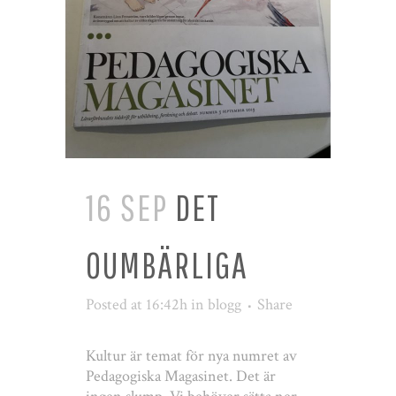
16 SEP
DET
OUMBÄRLIGA
Posted at 16:42h
in
blogg
Share
Kultur är temat för nya numret av
Pedagogiska Magasinet. Det är