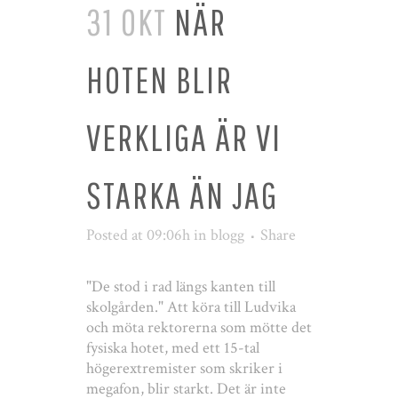
31 OKT
NÄR
HOTEN BLIR
VERKLIGA ÄR VI
STARKA ÄN JAG
Posted at 09:06h
in
blogg
Share
"De stod i rad längs kanten till
skolgården." Att köra till Ludvika
och möta rektorerna som mötte det
fysiska hotet, med ett 15-tal
högerextremister som skriker i
megafon, blir starkt. Det är inte