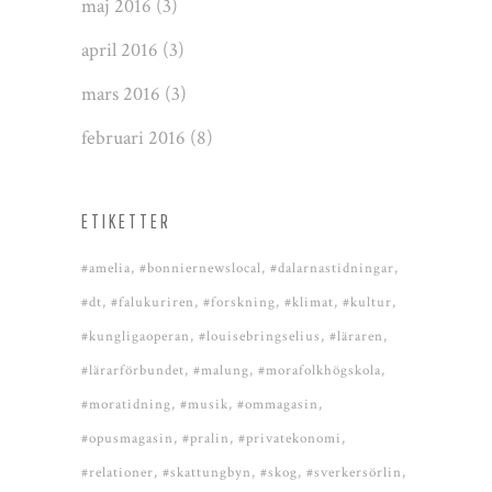
maj 2016
(3)
april 2016
(3)
mars 2016
(3)
februari 2016
(8)
ETIKETTER
#amelia
#bonniernewslocal
#dalarnastidningar
#dt
#falukuriren
#forskning
#klimat
#kultur
#kungligaoperan
#louisebringselius
#läraren
#lärarförbundet
#malung
#morafolkhögskola
#moratidning
#musik
#ommagasin
#opusmagasin
#pralin
#privatekonomi
#relationer
#skattungbyn
#skog
#sverkersörlin