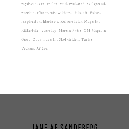
#sydsvenskan
#sälen
#tid
#val2022
#valspecial
#veckansaffärer
#åsawikforss
filosofi
Fokus
Inspiration
klarinett
Kulturskolan Magasin
Källkritik
ledarskap
Martin Fröst
OM Magasin
Opus
Opus magasin
Skolvärlden
Turist
Veckans Affärer