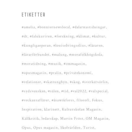
ETIKETTER
#amelia
#bonniernewslocal
#dalarnastidningar
#dt
#falukuriren
#forskning
#klimat
#kultur
#kungligaoperan
#louisebringselius
#läraren
#lärarförbundet
#malung
#morafolkhögskola
#moratidning
#musik
#ommagasin
#opusmagasin
#pralin
#privatekonomi
#relationer
#skattungbyn
#skog
#sverkersörlin
#sydsvenskan
#sälen
#tid
#val2022
#valspecial
#veckansaffärer
#åsawikforss
filosofi
Fokus
Inspiration
klarinett
Kulturskolan Magasin
Källkritik
ledarskap
Martin Fröst
OM Magasin
Opus
Opus magasin
Skolvärlden
Turist