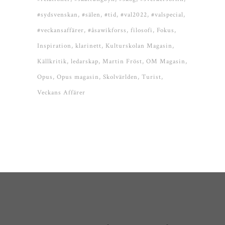
#sydsvenskan
#sälen
#tid
#val2022
#valspecial
#veckansaffärer
#åsawikforss
filosofi
Fokus
Inspiration
klarinett
Kulturskolan Magasin
Källkritik
ledarskap
Martin Fröst
OM Magasin
Opus
Opus magasin
Skolvärlden
Turist
Veckans Affärer