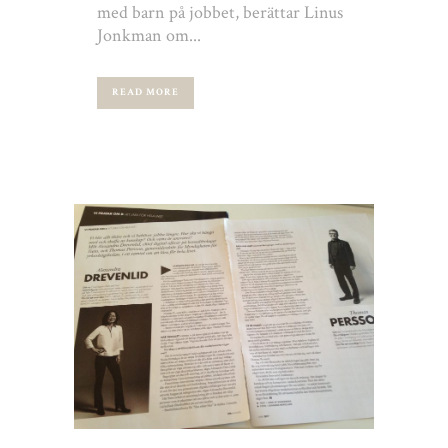
med barn på jobbet, berättar Linus
Jonkman om...
READ MORE