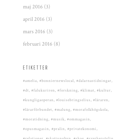
maj 2016
(3)
april 2016
(3)
mars 2016
(3)
februari 2016
(8)
ETIKETTER
#amelia
#bonniernewslocal
#dalarnastidningar
#dt
#falukuriren
#forskning
#klimat
#kultur
#kungligaoperan
#louisebringselius
#läraren
#lärarförbundet
#malung
#morafolkhögskola
#moratidning
#musik
#ommagasin
#opusmagasin
#pralin
#privatekonomi
#relationer
#skattungbyn
#skog
#sverkersörlin