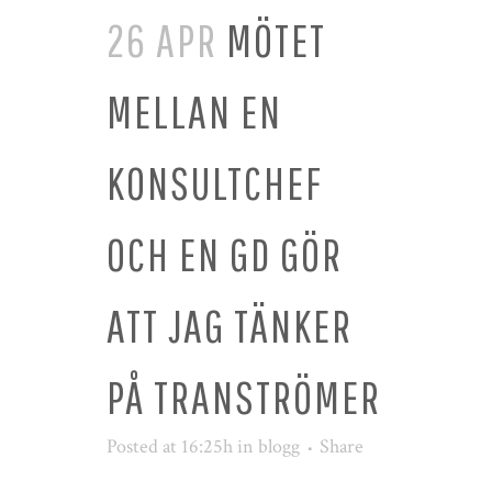
26 APR
MÖTET
MELLAN EN
KONSULTCHEF
OCH EN GD GÖR
ATT JAG TÄNKER
PÅ TRANSTRÖMER
Posted at 16:25h
in
blogg
Share