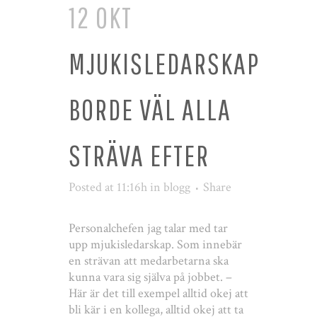
12 OKT
MJUKISLEDARSKAP
BORDE VÄL ALLA
STRÄVA EFTER
Posted at 11:16h
in
blogg
Share
Personalchefen jag talar med tar
upp mjukisledarskap. Som innebär
en strävan att medarbetarna ska
kunna vara sig själva på jobbet. –
Här är det till exempel alltid okej att
bli kär i en kollega, alltid okej att ta