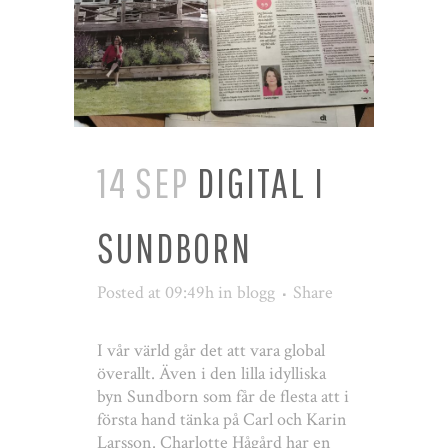
14 SEP
DIGITAL I
SUNDBORN
Posted at 09:49h
in
blogg
Share
I vår värld går det att vara global
överallt. Även i den lilla idylliska
byn Sundborn som får de flesta att i
första hand tänka på Carl och Karin
Larsson. Charlotte Hågård har en