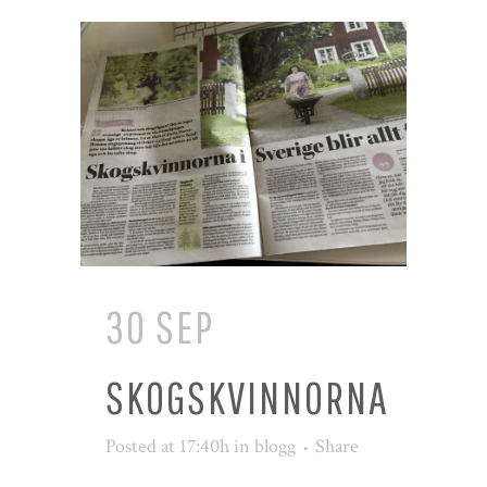
30 SEP
SKOGSKVINNORNA
Posted at 17:40h
in
blogg
Share