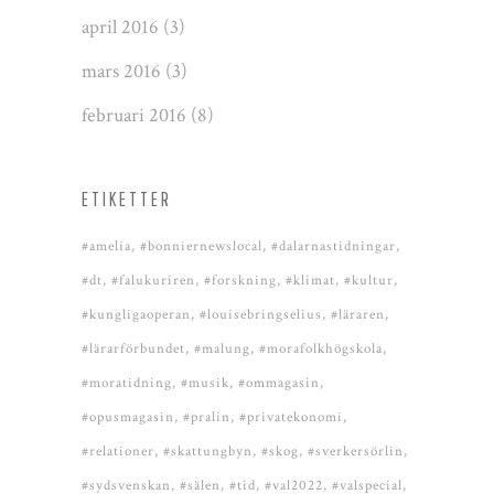
april 2016
(3)
mars 2016
(3)
februari 2016
(8)
ETIKETTER
#amelia
#bonniernewslocal
#dalarnastidningar
#dt
#falukuriren
#forskning
#klimat
#kultur
#kungligaoperan
#louisebringselius
#läraren
#lärarförbundet
#malung
#morafolkhögskola
#moratidning
#musik
#ommagasin
#opusmagasin
#pralin
#privatekonomi
#relationer
#skattungbyn
#skog
#sverkersörlin
#sydsvenskan
#sälen
#tid
#val2022
#valspecial