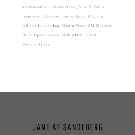
#veckansaffärer
#åsawikforss
filosofi
Fokus
Inspiration
klarinett
Kulturskolan Magasin
Källkritik
ledarskap
Martin Fröst
OM Magasin
Opus
Opus magasin
Skolvärlden
Turist
Veckans Affärer