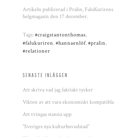
Artikeln publicerad i Pralin, FaluKurirens
helgmagasin den 17 december.
Tags:
#craigstantonthomas
,
#falukuriren
,
#hannaenlöf
,
#pralin
,
#relationer
SENASTE INLÄGGEN
Att skriva vad jag faktiskt tycker
Vikten av att vara ekonomiskt kompatibla
Att tvingas stanna upp
”Sveriges nya kulturhuvudstad”