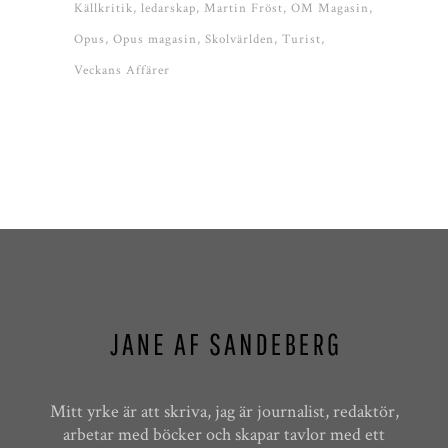
Källkritik
ledarskap
Martin Fröst
OM Magasin
Opus
Opus magasin
Skolvärlden
Turist
Veckans Affärer
Mitt yrke är att skriva, jag är journalist, redaktör,
arbetar med böcker och skapar tavlor med ett