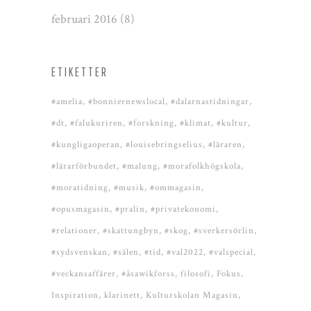
februari 2016
(8)
ETIKETTER
#amelia
#bonniernewslocal
#dalarnastidningar
#dt
#falukuriren
#forskning
#klimat
#kultur
#kungligaoperan
#louisebringselius
#läraren
#lärarförbundet
#malung
#morafolkhögskola
#moratidning
#musik
#ommagasin
#opusmagasin
#pralin
#privatekonomi
#relationer
#skattungbyn
#skog
#sverkersörlin
#sydsvenskan
#sälen
#tid
#val2022
#valspecial
#veckansaffärer
#åsawikforss
filosofi
Fokus
Inspiration
klarinett
Kulturskolan Magasin