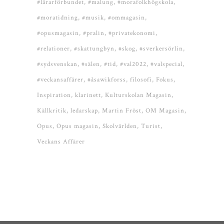
#lärarförbundet
#malung
#morafolkhögskola
#moratidning
#musik
#ommagasin
#opusmagasin
#pralin
#privatekonomi
#relationer
#skattungbyn
#skog
#sverkersörlin
#sydsvenskan
#sälen
#tid
#val2022
#valspecial
#veckansaffärer
#åsawikforss
filosofi
Fokus
Inspiration
klarinett
Kulturskolan Magasin
Källkritik
ledarskap
Martin Fröst
OM Magasin
Opus
Opus magasin
Skolvärlden
Turist
Veckans Affärer