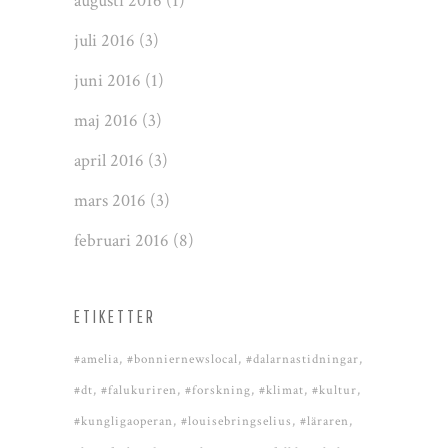
augusti 2016
(1)
juli 2016
(3)
juni 2016
(1)
maj 2016
(3)
april 2016
(3)
mars 2016
(3)
februari 2016
(8)
ETIKETTER
#amelia
#bonniernewslocal
#dalarnastidningar
#dt
#falukuriren
#forskning
#klimat
#kultur
#kungligaoperan
#louisebringselius
#läraren