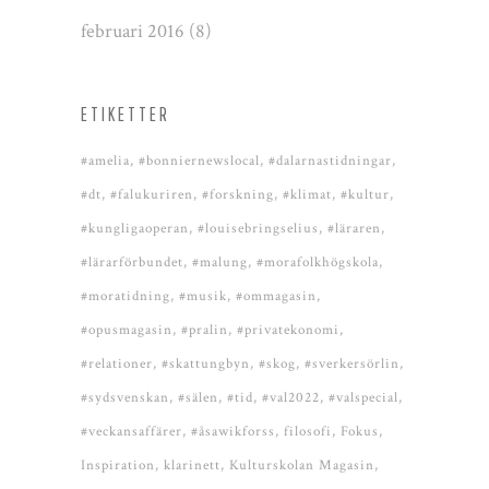
februari 2016
(8)
ETIKETTER
#amelia
#bonniernewslocal
#dalarnastidningar
#dt
#falukuriren
#forskning
#klimat
#kultur
#kungligaoperan
#louisebringselius
#läraren
#lärarförbundet
#malung
#morafolkhögskola
#moratidning
#musik
#ommagasin
#opusmagasin
#pralin
#privatekonomi
#relationer
#skattungbyn
#skog
#sverkersörlin
#sydsvenskan
#sälen
#tid
#val2022
#valspecial
#veckansaffärer
#åsawikforss
filosofi
Fokus
Inspiration
klarinett
Kulturskolan Magasin