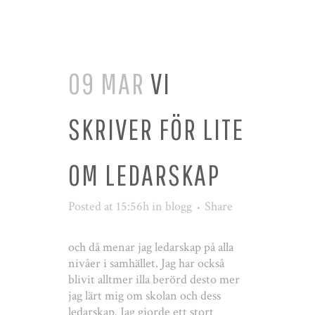
09 MAR
VI
SKRIVER FÖR LITE
OM LEDARSKAP
Posted at 15:56h
in
blogg
Share
och då menar jag ledarskap på alla
nivåer i samhället. Jag har också
blivit alltmer illa berörd desto mer
jag lärt mig om skolan och dess
ledarskap. Jag gjorde ett stort