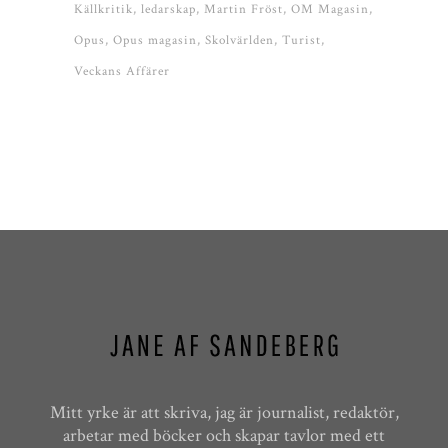
Källkritik
ledarskap
Martin Fröst
OM Magasin
Opus
Opus magasin
Skolvärlden
Turist
Veckans Affärer
Mitt yrke är att skriva, jag är journalist, redaktör,
arbetar med böcker och skapar tavlor med ett