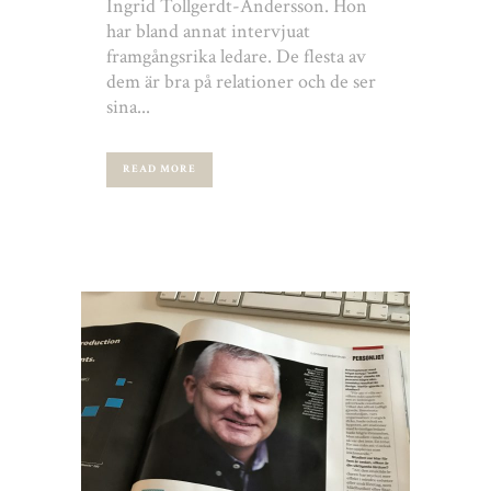
Ingrid Tollgerdt-Andersson. Hon
har bland annat intervjuat
framgångsrika ledare. De flesta av
dem är bra på relationer och de ser
sina...
READ MORE