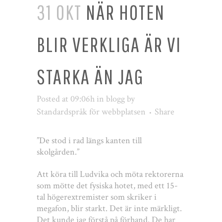
31 OKT
NÄR HOTEN
BLIR VERKLIGA ÄR VI
STARKA ÄN JAG
Posted at 09:06h
in
blogg
by
Standardspråk för webbplatsen
Share
”De stod i rad längs kanten till
skolgården.”
Att köra till Ludvika och möta rektorerna
som mötte det fysiska hotet, med ett 15-
tal högerextremister som skriker i
megafon, blir starkt. Det är inte märkligt.
Det kunde jag förstå på förhand. De har