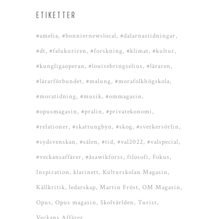
ETIKETTER
#amelia
#bonniernewslocal
#dalarnastidningar
#dt
#falukuriren
#forskning
#klimat
#kultur
#kungligaoperan
#louisebringselius
#läraren
#lärarförbundet
#malung
#morafolkhögskola
#moratidning
#musik
#ommagasin
#opusmagasin
#pralin
#privatekonomi
#relationer
#skattungbyn
#skog
#sverkersörlin
#sydsvenskan
#sälen
#tid
#val2022
#valspecial
#veckansaffärer
#åsawikforss
filosofi
Fokus
Inspiration
klarinett
Kulturskolan Magasin
Källkritik
ledarskap
Martin Fröst
OM Magasin
Opus
Opus magasin
Skolvärlden
Turist
Veckans Affärer