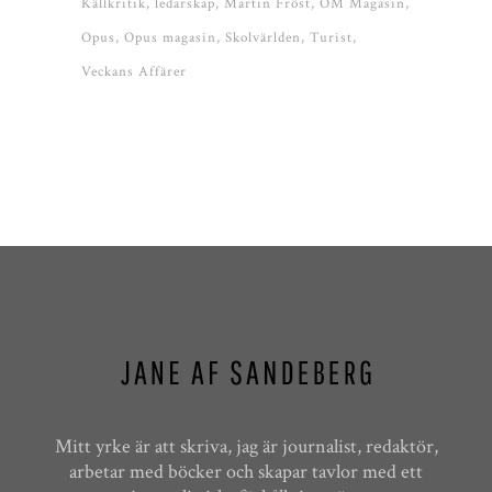
Källkritik
ledarskap
Martin Fröst
OM Magasin
Opus
Opus magasin
Skolvärlden
Turist
Veckans Affärer
Mitt yrke är att skriva, jag är journalist, redaktör,
arbetar med böcker och skapar tavlor med ett