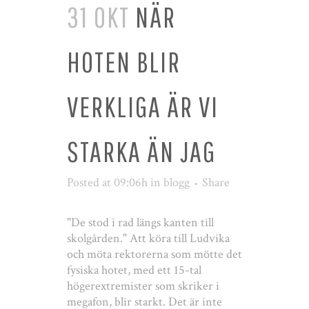
31 OKT
NÄR
HOTEN BLIR
VERKLIGA ÄR VI
STARKA ÄN JAG
Posted at 09:06h
in
blogg
Share
"De stod i rad längs kanten till
skolgården." Att köra till Ludvika
och möta rektorerna som mötte det
fysiska hotet, med ett 15-tal
högerextremister som skriker i
megafon, blir starkt. Det är inte