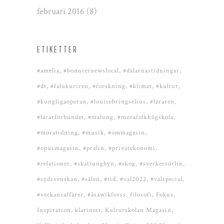
februari 2016
(8)
ETIKETTER
#amelia
#bonniernewslocal
#dalarnastidningar
#dt
#falukuriren
#forskning
#klimat
#kultur
#kungligaoperan
#louisebringselius
#läraren
#lärarförbundet
#malung
#morafolkhögskola
#moratidning
#musik
#ommagasin
#opusmagasin
#pralin
#privatekonomi
#relationer
#skattungbyn
#skog
#sverkersörlin
#sydsvenskan
#sälen
#tid
#val2022
#valspecial
#veckansaffärer
#åsawikforss
filosofi
Fokus
Inspiration
klarinett
Kulturskolan Magasin