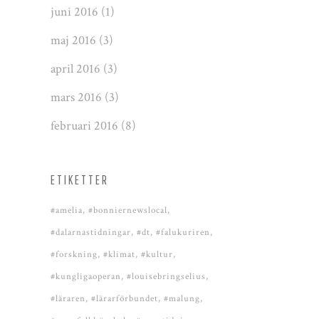
juni 2016
(1)
maj 2016
(3)
april 2016
(3)
mars 2016
(3)
februari 2016
(8)
ETIKETTER
#amelia
#bonniernewslocal
#dalarnastidningar
#dt
#falukuriren
#forskning
#klimat
#kultur
#kungligaoperan
#louisebringselius
#läraren
#lärarförbundet
#malung