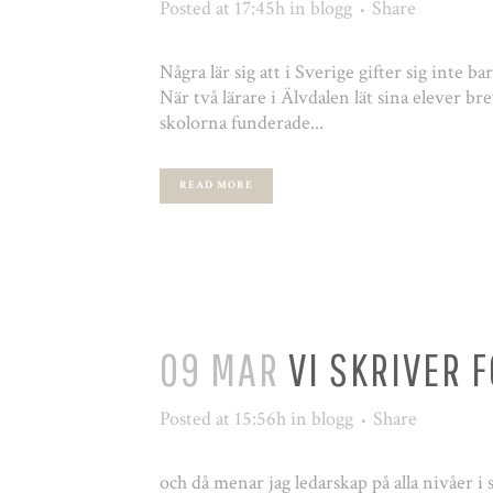
Posted at 17:45h
in
blogg
Share
Några lär sig att i Sverige gifter sig inte ba
När två lärare i Älvdalen lät sina elever b
skolorna funderade...
READ MORE
09 MAR
VI SKRIVER 
Posted at 15:56h
in
blogg
Share
och då menar jag ledarskap på alla nivåer i s