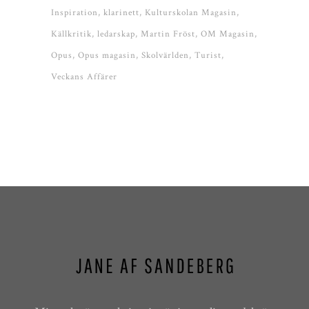
Inspiration
klarinett
Kulturskolan Magasin
Källkritik
ledarskap
Martin Fröst
OM Magasin
Opus
Opus magasin
Skolvärlden
Turist
Veckans Affärer