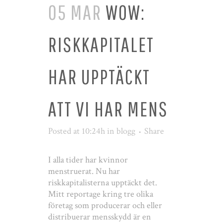
05 MAR
WOW:
RISKKAPITALET
HAR UPPTÄCKT
ATT VI HAR MENS
Posted at 10:24h
in
blogg
Share
I alla tider har kvinnor
menstruerat. Nu har
riskkapitalisterna upptäckt det.
Mitt reportage kring tre olika
företag som producerar och eller
distribuerar mensskydd är en