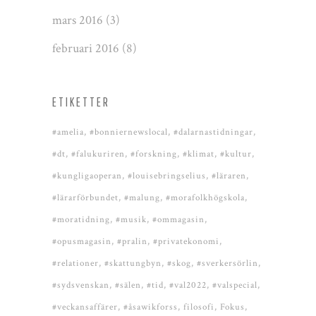
mars 2016
(3)
februari 2016
(8)
ETIKETTER
#amelia
#bonniernewslocal
#dalarnastidningar
#dt
#falukuriren
#forskning
#klimat
#kultur
#kungligaoperan
#louisebringselius
#läraren
#lärarförbundet
#malung
#morafolkhögskola
#moratidning
#musik
#ommagasin
#opusmagasin
#pralin
#privatekonomi
#relationer
#skattungbyn
#skog
#sverkersörlin
#sydsvenskan
#sälen
#tid
#val2022
#valspecial
#veckansaffärer
#åsawikforss
filosofi
Fokus