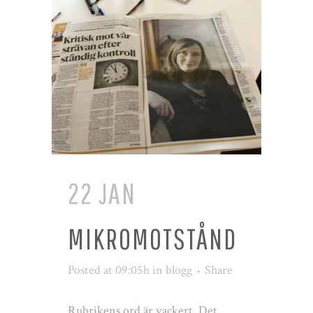
22 JAN
MIKROMOTSTÅND
Posted at 09:05h
in
blogg
Share
Rubrikens ord är vackert. Det