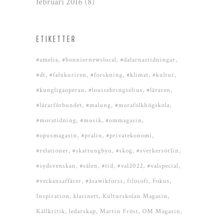
februari 2016
(8)
ETIKETTER
#amelia
#bonniernewslocal
#dalarnastidningar
#dt
#falukuriren
#forskning
#klimat
#kultur
#kungligaoperan
#louisebringselius
#läraren
#lärarförbundet
#malung
#morafolkhögskola
#moratidning
#musik
#ommagasin
#opusmagasin
#pralin
#privatekonomi
#relationer
#skattungbyn
#skog
#sverkersörlin
#sydsvenskan
#sälen
#tid
#val2022
#valspecial
#veckansaffärer
#åsawikforss
filosofi
Fokus
Inspiration
klarinett
Kulturskolan Magasin
Källkritik
ledarskap
Martin Fröst
OM Magasin