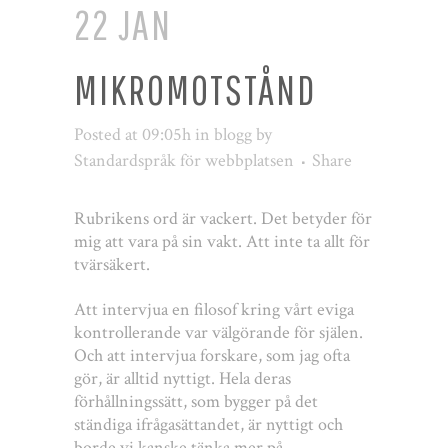
22 JAN
MIKROMOTSTÅND
Posted at 09:05h
in
blogg
by
Standardspråk för webbplatsen
Share
Rubrikens ord är vackert. Det betyder för
mig att vara på sin vakt. Att inte ta allt för
tvärsäkert.
Att intervjua en filosof kring vårt eviga
kontrollerande var välgörande för själen.
Och att intervjua forskare, som jag ofta
gör, är alltid nyttigt. Hela deras
förhållningssätt, som bygger på det
ständiga ifrågasättandet, är nyttigt och
borde vi kanske tänka mer på.