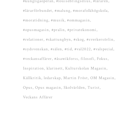
#kungligaoperan
#louisebringselius
#läraren
#lärarförbundet
#malung
#morafolkhögskola
#moratidning
#musik
#ommagasin
#opusmagasin
#pralin
#privatekonomi
#relationer
#skattungbyn
#skog
#sverkersörlin
#sydsvenskan
#sälen
#tid
#val2022
#valspecial
#veckansaffärer
#åsawikforss
filosofi
Fokus
Inspiration
klarinett
Kulturskolan Magasin
Källkritik
ledarskap
Martin Fröst
OM Magasin
Opus
Opus magasin
Skolvärlden
Turist
Veckans Affärer