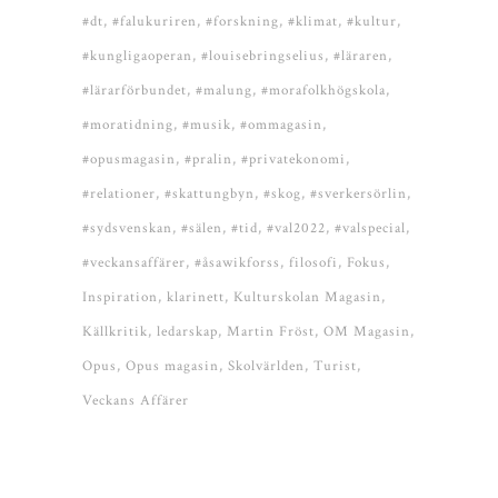
#dt
#falukuriren
#forskning
#klimat
#kultur
#kungligaoperan
#louisebringselius
#läraren
#lärarförbundet
#malung
#morafolkhögskola
#moratidning
#musik
#ommagasin
#opusmagasin
#pralin
#privatekonomi
#relationer
#skattungbyn
#skog
#sverkersörlin
#sydsvenskan
#sälen
#tid
#val2022
#valspecial
#veckansaffärer
#åsawikforss
filosofi
Fokus
Inspiration
klarinett
Kulturskolan Magasin
Källkritik
ledarskap
Martin Fröst
OM Magasin
Opus
Opus magasin
Skolvärlden
Turist
Veckans Affärer