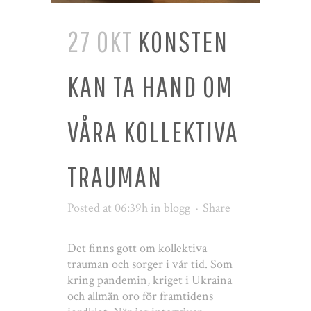
27 OKT
KONSTEN
KAN TA HAND OM
VÅRA KOLLEKTIVA
TRAUMAN
Posted at 06:39h
in
blogg
Share
Det finns gott om kollektiva
trauman och sorger i vår tid. Som
kring pandemin, kriget i Ukraina
och allmän oro för framtidens