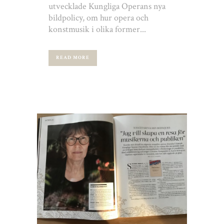
utvecklade Kungliga Operans nya
bildpolicy, om hur opera och
konstmusik i olika former...
READ MORE