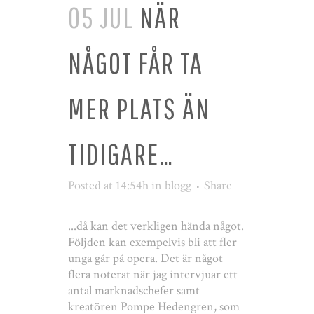
05 JUL
NÄR
NÅGOT FÅR TA
MER PLATS ÄN
TIDIGARE…
Posted at 14:54h
in
blogg
Share
...då kan det verkligen hända något.
Följden kan exempelvis bli att fler
unga går på opera. Det är något
flera noterat när jag intervjuar ett
antal marknadschefer samt
kreatören Pompe Hedengren, som