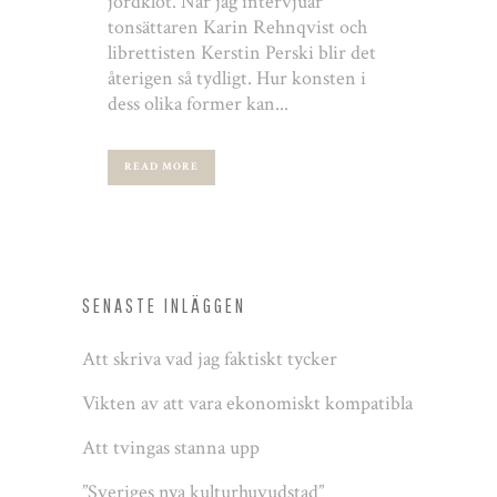
jordklot. När jag intervjuar
tonsättaren Karin Rehnqvist och
librettisten Kerstin Perski blir det
återigen så tydligt. Hur konsten i
dess olika former kan...
READ MORE
SENASTE INLÄGGEN
Att skriva vad jag faktiskt tycker
Vikten av att vara ekonomiskt kompatibla
Att tvingas stanna upp
”Sveriges nya kulturhuvudstad”