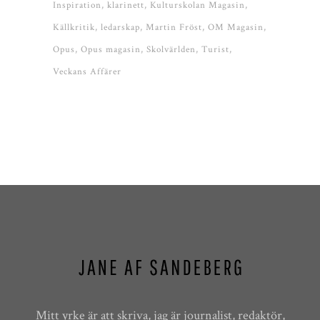
Inspiration
klarinett
Kulturskolan Magasin
Källkritik
ledarskap
Martin Fröst
OM Magasin
Opus
Opus magasin
Skolvärlden
Turist
Veckans Affärer
Mitt yrke är att skriva, jag är journalist, redaktör,