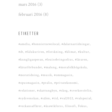
mars 2016
(3)
februari 2016
(8)
ETIKETTER
#amelia
#bonniernewslocal
#dalarnastidningar
#dt
#falukuriren
#forskning
#klimat
#kultur
#kungligaoperan
#louisebringselius
#läraren
#lärarförbundet
#malung
#morafolkhögskola
#moratidning
#musik
#ommagasin
#opusmagasin
#pralin
#privatekonomi
#relationer
#skattungbyn
#skog
#sverkersörlin
#sydsvenskan
#sälen
#tid
#val2022
#valspecial
#veckansaffärer
#åsawikforss
filosofi
Fokus