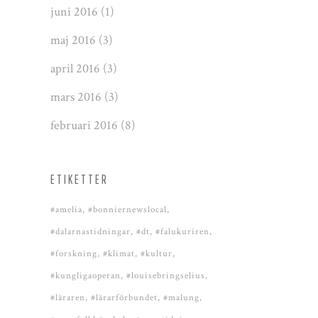
juni 2016
(1)
maj 2016
(3)
april 2016
(3)
mars 2016
(3)
februari 2016
(8)
ETIKETTER
#amelia
#bonniernewslocal
#dalarnastidningar
#dt
#falukuriren
#forskning
#klimat
#kultur
#kungligaoperan
#louisebringselius
#läraren
#lärarförbundet
#malung