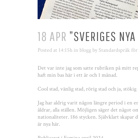
18 APR
”SVERIGES NYA
Posted at 14:15h
in
blogg
by
Standardspråk fö
Det var inte jag som satte rubriken på mitt r
haft min bas här i ett år och 1 månad.
Cool stad, vänlig stad, rörig stad och ja, stö
Jag har aldrig varit någon längre period i en e
åldrar, alla ställen. Möjligen säger det något 
nationaliteter. 186 stycken. Självklart skapar
är nya här.
Publicerat i Femina april 2024.