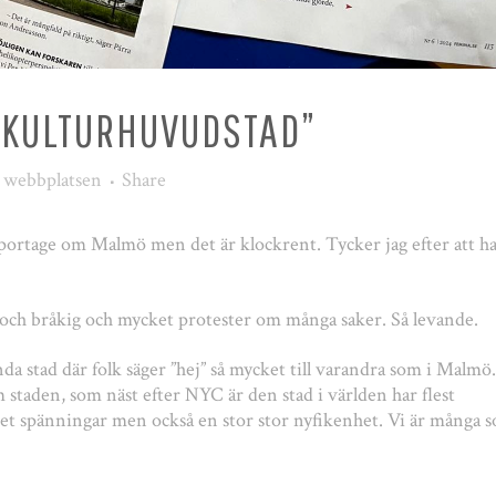
 KULTURHUVUDSTAD”
r webbplatsen
Share
eportage om Malmö men det är klockrent. Tycker jag efter att h
kig och bråkig och mycket protester om många saker. Så levande.
nda stad där folk säger ”hej” så mycket till varandra som i Malmö.
om staden, som näst efter NYC är den stad i världen har flest
 det spänningar men också en stor stor nyfikenhet. Vi är många 