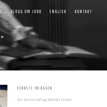
NE
BLOGG OM JOBB
ENGLISH
KONTAKT
”
SENASTE INLÄGGEN
Att skriva vad jag faktiskt tycker