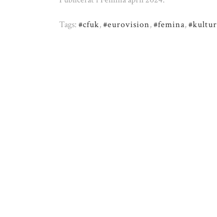
Tags:
#cfuk
,
#eurovision
,
#femina
,
#kultur