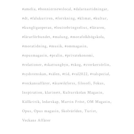
#amelia
#bonniernewslocal
#dalarnastidningar
#dt
#falukuriren
#forskning
#klimat
#kultur
#kungligaoperan
#louisebringselius
#läraren
#lärarförbundet
#malung
#morafolkhögskola
#moratidning
#musik
#ommagasin
#opusmagasin
#pralin
#privatekonomi
#relationer
#skattungbyn
#skog
#sverkersörlin
#sydsvenskan
#sälen
#tid
#val2022
#valspecial
#veckansaffärer
#åsawikforss
filosofi
Fokus
Inspiration
klarinett
Kulturskolan Magasin
Källkritik
ledarskap
Martin Fröst
OM Magasin
Opus
Opus magasin
Skolvärlden
Turist
Veckans Affärer