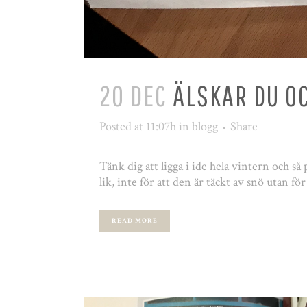
20 DEC
ÄLSKAR DU O
Posted at 11:07h
in
blogg
Share
Tänk dig att ligga i ide hela vintern och så 
lik, inte för att den är täckt av snö utan för
READ MORE