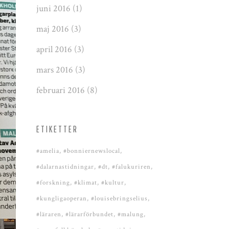
juni 2016
(1)
maj 2016
(3)
april 2016
(3)
mars 2016
(3)
februari 2016
(8)
ETIKETTER
#amelia
#bonniernewslocal
#dalarnastidningar
#dt
#falukuriren
#forskning
#klimat
#kultur
#kungligaoperan
#louisebringselius
#läraren
#lärarförbundet
#malung