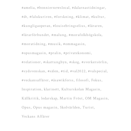
#amelia
#bonniernewslocal
#dalarnastidningar
#dt
#falukuriren
#forskning
#klimat
#kultur
#kungligaoperan
#louisebringselius
#läraren
#lärarförbundet
#malung
#morafolkhögskola
#moratidning
#musik
#ommagasin
#opusmagasin
#pralin
#privatekonomi
#relationer
#skattungbyn
#skog
#sverkersörlin
#sydsvenskan
#sälen
#tid
#val2022
#valspecial
#veckansaffärer
#åsawikforss
filosofi
Fokus
Inspiration
klarinett
Kulturskolan Magasin
Källkritik
ledarskap
Martin Fröst
OM Magasin
Opus
Opus magasin
Skolvärlden
Turist
Veckans Affärer