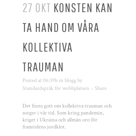
27 OKT
KONSTEN KAN
TA HAND OM VÅRA
KOLLEKTIVA
TRAUMAN
Posted at 06:39h
in
blogg
by
Standardspråk för webbplatsen
Share
Det finns gott om kollektiva trauman och
sorger i vår tid. Som kring pandemin,
kriget i Ukraina och allmän oro för
framtidens jordklot.