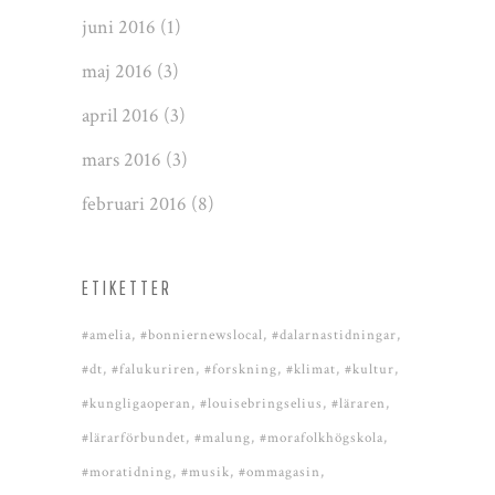
juni 2016
(1)
maj 2016
(3)
april 2016
(3)
mars 2016
(3)
februari 2016
(8)
ETIKETTER
#amelia
#bonniernewslocal
#dalarnastidningar
#dt
#falukuriren
#forskning
#klimat
#kultur
#kungligaoperan
#louisebringselius
#läraren
#lärarförbundet
#malung
#morafolkhögskola
#moratidning
#musik
#ommagasin