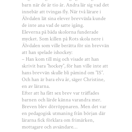
barn när de är tio år. Andra lär sig vad det
innebär att tvingas fly. När två lärare i
Älvdalen lät sina elever brevväxla kunde
de inte ana vad de satte igång.
Eleverna på båda skolorna funderade
mycket. Som killen på Rots skola nere i
Älvdalen som ville berätta för sin brevvän
att han spelade ishockey:
– Han kom till mig och visade att han
skrivit bara ”hockey”, för han ville inte att
hans brevvän skulle bli påmind om ”IS”.
Och han är bara elva år, säger Christine,
en av lärarna.
Efter att ha fått sex brev var träffades
barnen och lärde känna varandra mer.
Breven blev dörröppnaren. Men det var
en pedagogisk utmaning från början där
lärarna fick förklara om frimärken,
mottagare och avsändare…