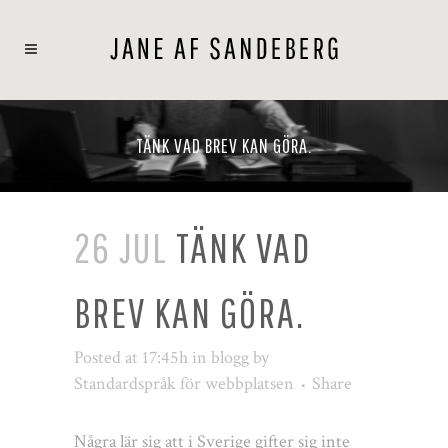
TÄNK VAD BREV KAN GÖRA.
26 JUL
TÄNK VAD
BREV KAN GÖRA.
Posted at 17:45h
in
blogg
by
Standardspråk för webbplatsen
Share
Några lär sig att i Sverige gifter sig inte