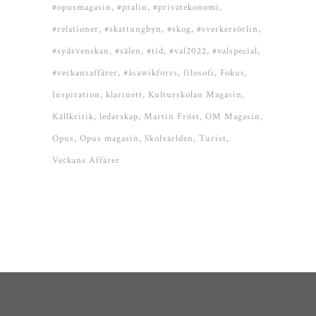
#opusmagasin
#pralin
#privatekonomi
#relationer
#skattungbyn
#skog
#sverkersörlin
#sydsvenskan
#sälen
#tid
#val2022
#valspecial
#veckansaffärer
#åsawikforss
filosofi
Fokus
Inspiration
klarinett
Kulturskolan Magasin
Källkritik
ledarskap
Martin Fröst
OM Magasin
Opus
Opus magasin
Skolvärlden
Turist
Veckans Affärer