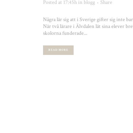
Posted at 17:45h
in
blogg
Share
Några lär sig att i Sverige gifter sig inte ba
När två lärare i Älvdalen lät sina elever b
skolorna funderade...
READ MORE