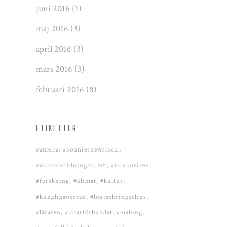
juni 2016
(1)
maj 2016
(3)
april 2016
(3)
mars 2016
(3)
februari 2016
(8)
ETIKETTER
#amelia
#bonniernewslocal
#dalarnastidningar
#dt
#falukuriren
#forskning
#klimat
#kultur
#kungligaoperan
#louisebringselius
#läraren
#lärarförbundet
#malung