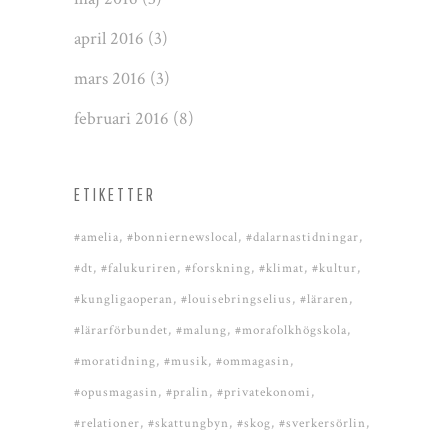
april 2016
(3)
mars 2016
(3)
februari 2016
(8)
ETIKETTER
#amelia
#bonniernewslocal
#dalarnastidningar
#dt
#falukuriren
#forskning
#klimat
#kultur
#kungligaoperan
#louisebringselius
#läraren
#lärarförbundet
#malung
#morafolkhögskola
#moratidning
#musik
#ommagasin
#opusmagasin
#pralin
#privatekonomi
#relationer
#skattungbyn
#skog
#sverkersörlin