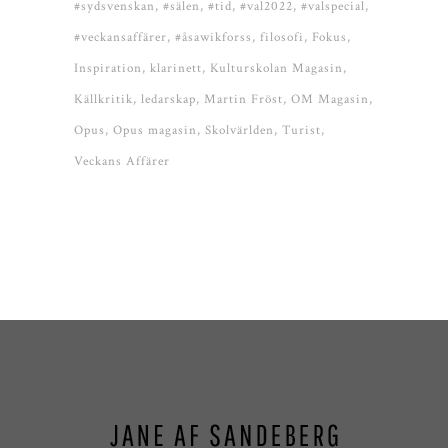
#sydsvenskan
#sälen
#tid
#val2022
#valspecial
#veckansaffärer
#åsawikforss
filosofi
Fokus
Inspiration
klarinett
Kulturskolan Magasin
Källkritik
ledarskap
Martin Fröst
OM Magasin
Opus
Opus magasin
Skolvärlden
Turist
Veckans Affärer