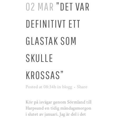
02 MAR
”DET VAR
DEFINITIVT ETT
GLASTAK SOM
SKULLE
KROSSAS”
Posted at 08:34h
in
blogg
Share
Kör på isvägar genom Sörmland till
Harpsund en tidig måndagsmorgon
i slutet av januari. Jag är del i det