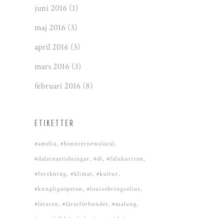
juni 2016
(1)
maj 2016
(3)
april 2016
(3)
mars 2016
(3)
februari 2016
(8)
ETIKETTER
#amelia
#bonniernewslocal
#dalarnastidningar
#dt
#falukuriren
#forskning
#klimat
#kultur
#kungligaoperan
#louisebringselius
#läraren
#lärarförbundet
#malung