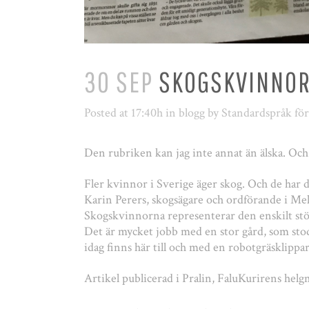
30 SEP
SKOGSKVINNO
Posted at 17:40h
in
blogg
by
Standardspråk fö
Den rubriken kan jag inte annat än älska. Och j
Fler kvinnor i Sverige äger skog. Och de har d
Karin Perers, skogsägare och ordförande i Mel
Skogskvinnorna representerar den enskilt stör
Det är mycket jobb med en stor gård, som stod 
idag finns här till och med en robotgräsklippa
Artikel publicerad i Pralin, FaluKurirens helg