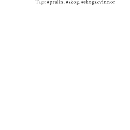
Tags:
#pralin
,
#skog
,
#skogskvinnor