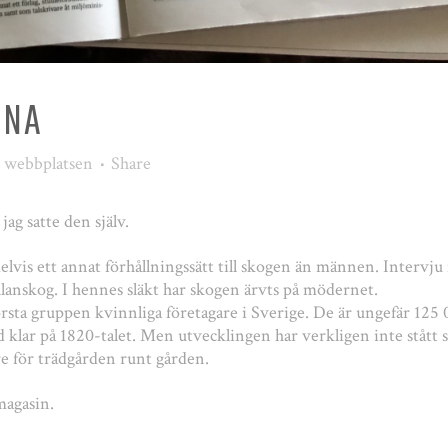
RNA
r webbplatsen
Share
ag satte den själv.
elvis ett annat förhållningssätt till skogen än männen. Intervj
lanskog. I hennes släkt har skogen ärvts på mödernet.
sta gruppen kvinnliga företagare i Sverige. De är ungefär 125 
klar på 1820-talet. Men utvecklingen har verkligen inte stått st
re för trädgården runt gården.
magasin.