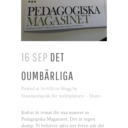
16 SEP
DET
OUMBÄRLIGA
Posted at 16:42h
in
blogg
by
Standardspråk för webbplatsen
Share
Kultur är temat för nya numret av
Pedagogiska Magasinet. Det är ingen
slump. Vi behöver sätta ner foten när det