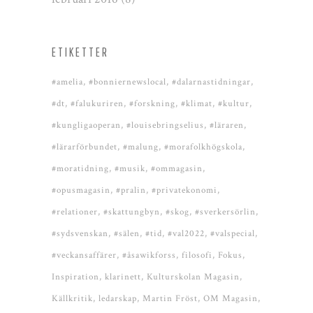
ETIKETTER
#amelia
#bonniernewslocal
#dalarnastidningar
#dt
#falukuriren
#forskning
#klimat
#kultur
#kungligaoperan
#louisebringselius
#läraren
#lärarförbundet
#malung
#morafolkhögskola
#moratidning
#musik
#ommagasin
#opusmagasin
#pralin
#privatekonomi
#relationer
#skattungbyn
#skog
#sverkersörlin
#sydsvenskan
#sälen
#tid
#val2022
#valspecial
#veckansaffärer
#åsawikforss
filosofi
Fokus
Inspiration
klarinett
Kulturskolan Magasin
Källkritik
ledarskap
Martin Fröst
OM Magasin