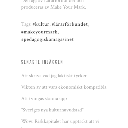
Den ägs av Lärarförbundet och
produceras av Make Your Mark.
Tags:
#kultur
,
#lärarförbundet
,
#makeyourmark
,
#pedagogiskamagasinet
SENASTE INLÄGGEN
Att skriva vad jag faktiskt tycker
Vikten av att vara ekonomiskt kompatibla
Att tvingas stanna upp
”Sveriges nya kulturhuvudstad”
Wow: Riskkapitalet har upptäckt att vi