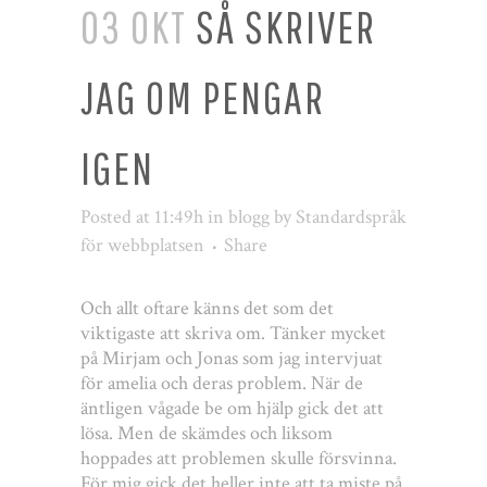
03 OKT
SÅ SKRIVER
JAG OM PENGAR
IGEN
Posted at 11:49h
in
blogg
by
Standardspråk
för webbplatsen
Share
Och allt oftare känns det som det
viktigaste att skriva om. Tänker mycket
på Mirjam och Jonas som jag intervjuat
för amelia och deras problem. När de
äntligen vågade be om hjälp gick det att
lösa. Men de skämdes och liksom
hoppades att problemen skulle försvinna.
För mig gick det heller inte att ta miste på