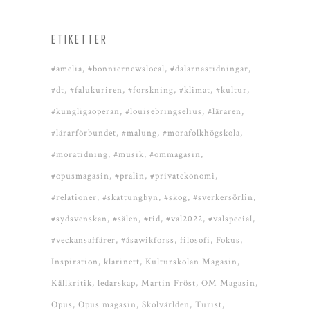
ETIKETTER
#amelia
#bonniernewslocal
#dalarnastidningar
#dt
#falukuriren
#forskning
#klimat
#kultur
#kungligaoperan
#louisebringselius
#läraren
#lärarförbundet
#malung
#morafolkhögskola
#moratidning
#musik
#ommagasin
#opusmagasin
#pralin
#privatekonomi
#relationer
#skattungbyn
#skog
#sverkersörlin
#sydsvenskan
#sälen
#tid
#val2022
#valspecial
#veckansaffärer
#åsawikforss
filosofi
Fokus
Inspiration
klarinett
Kulturskolan Magasin
Källkritik
ledarskap
Martin Fröst
OM Magasin
Opus
Opus magasin
Skolvärlden
Turist