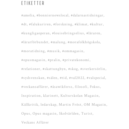
ETIKETTER
#amelia
#bonniernewslocal
#dalarnastidningar
#dt
#falukuriren
#forskning
#klimat
#kultur
#kungligaoperan
#louisebringselius
#läraren
#lärarförbundet
#malung
#morafolkhögskola
#moratidning
#musik
#ommagasin
#opusmagasin
#pralin
#privatekonomi
#relationer
#skattungbyn
#skog
#sverkersörlin
#sydsvenskan
#sälen
#tid
#val2022
#valspecial
#veckansaffärer
#åsawikforss
filosofi
Fokus
Inspiration
klarinett
Kulturskolan Magasin
Källkritik
ledarskap
Martin Fröst
OM Magasin
Opus
Opus magasin
Skolvärlden
Turist
Veckans Affärer