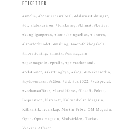
ETIKETTER
#amelia
#bonniernewslocal
#dalarnastidningar
#dt
#falukuriren
#forskning
#klimat
#kultur
#kungligaoperan
#louisebringselius
#läraren
#lärarförbundet
#malung
#morafolkhögskola
#moratidning
#musik
#ommagasin
#opusmagasin
#pralin
#privatekonomi
#relationer
#skattungbyn
#skog
#sverkersörlin
#sydsvenskan
#sälen
#tid
#val2022
#valspecial
#veckansaffärer
#åsawikforss
filosofi
Fokus
Inspiration
klarinett
Kulturskolan Magasin
Källkritik
ledarskap
Martin Fröst
OM Magasin
Opus
Opus magasin
Skolvärlden
Turist
Veckans Affärer