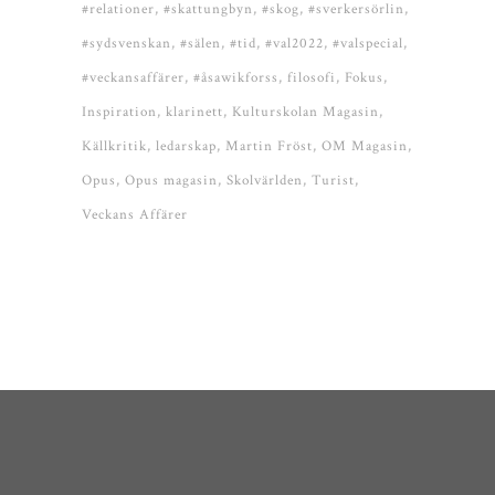
#relationer
#skattungbyn
#skog
#sverkersörlin
#sydsvenskan
#sälen
#tid
#val2022
#valspecial
#veckansaffärer
#åsawikforss
filosofi
Fokus
Inspiration
klarinett
Kulturskolan Magasin
Källkritik
ledarskap
Martin Fröst
OM Magasin
Opus
Opus magasin
Skolvärlden
Turist
Veckans Affärer