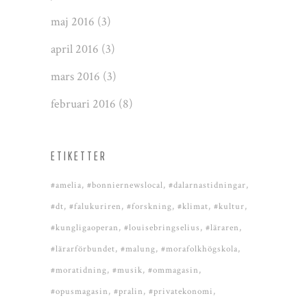
maj 2016
(3)
april 2016
(3)
mars 2016
(3)
februari 2016
(8)
ETIKETTER
#amelia
#bonniernewslocal
#dalarnastidningar
#dt
#falukuriren
#forskning
#klimat
#kultur
#kungligaoperan
#louisebringselius
#läraren
#lärarförbundet
#malung
#morafolkhögskola
#moratidning
#musik
#ommagasin
#opusmagasin
#pralin
#privatekonomi