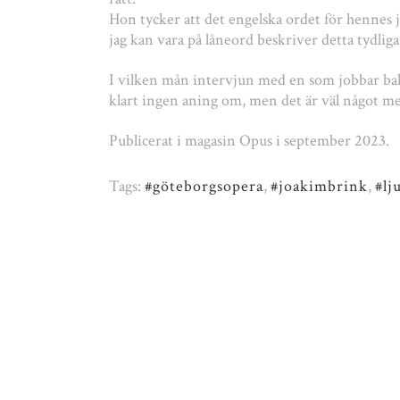
Hon tycker att det engelska ordet för hennes j
jag kan vara på låneord beskriver detta tydlig
I vilken mån intervjun med en som jobbar ba
klart ingen aning om, men det är väl något me
Publicerat i magasin Opus i september 2023.
Tags:
#göteborgsopera
,
#joakimbrink
,
#lj