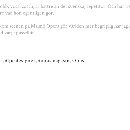
obb, vocal coach, är bättre än det svenska, repetitör. Och hur tr
are vad hon egentligen gör.
kom scenen på Malmö Opera gör världen mer begriplig har jag 
d varje pusselbit…
us
,
#ljusdesigner
,
#opusmagasin
,
Opus