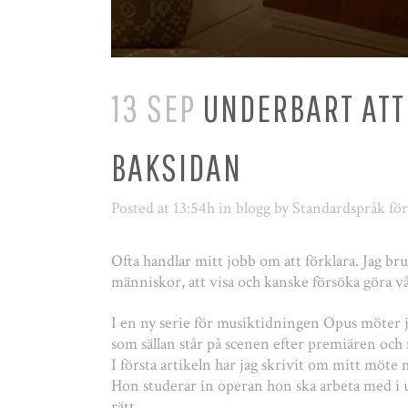
13 SEP
UNDERBART ATT 
BAKSIDAN
Posted at 13:54h
in
blogg
by
Standardspråk fö
Ofta handlar mitt jobb om att förklara. Jag bru
människor, att visa och kanske försöka göra vå
I en ny serie för musiktidningen Opus möter j
som sällan står på scenen efter premiären och 
I första artikeln har jag skrivit om mitt möt
Hon studerar in operan hon ska arbeta med i u
rätt.