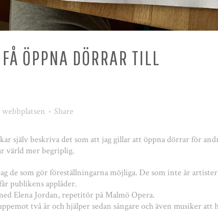
FÅ ÖPPNA DÖRRAR TILL
r webbplatsen
Share
kar själv beskriva det som att jag gillar att öppna dörrar för and
r värld mer begriplig.
ag de som gör föreställningarna möjliga. De som inte är artister
får publikens applåder.
e med Elena Jordan, repetitör på Malmö Opera.
ppemot två år och hjälper sedan sångare och även musiker att h