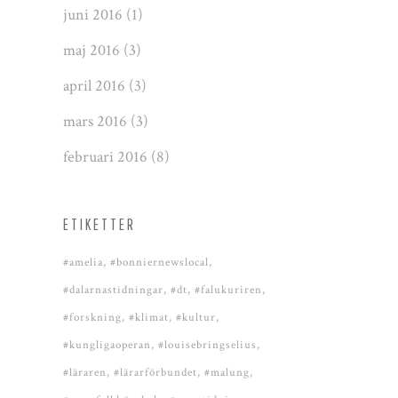
juni 2016
(1)
maj 2016
(3)
april 2016
(3)
mars 2016
(3)
februari 2016
(8)
ETIKETTER
#amelia
#bonniernewslocal
#dalarnastidningar
#dt
#falukuriren
#forskning
#klimat
#kultur
#kungligaoperan
#louisebringselius
#läraren
#lärarförbundet
#malung