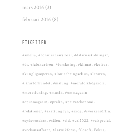
mars 2016
(3)
februari 2016
(8)
ETIKETTER
#amelia
#bonniernewslocal
#dalarnastidningar
#dt
#falukuriren
#forskning
#klimat
#kultur
#kungligaoperan
#louisebringselius
#läraren
#lärarförbundet
#malung
#morafolkhögskola
#moratidning
#musik
#ommagasin
#opusmagasin
#pralin
#privatekonomi
#relationer
#skattungbyn
#skog
#sverkersörlin
#sydsvenskan
#sälen
#tid
#val2022
#valspecial
#veckansaffärer
#åsawikforss
filosofi
Fokus