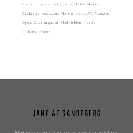
Inspiration
klarinett
Kulturskolan Magasin
Källkritik
ledarskap
Martin Fröst
OM Magasin
Opus
Opus magasin
Skolvärlden
Turist
Veckans Affärer