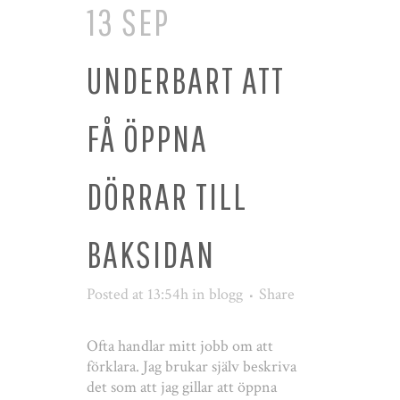
13 SEP
UNDERBART ATT
FÅ ÖPPNA
DÖRRAR TILL
BAKSIDAN
Posted at 13:54h
in
blogg
Share
Ofta handlar mitt jobb om att
förklara. Jag brukar själv beskriva
det som att jag gillar att öppna