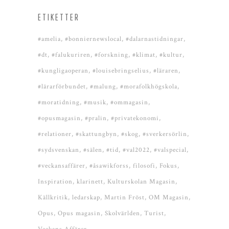
ETIKETTER
#amelia
#bonniernewslocal
#dalarnastidningar
#dt
#falukuriren
#forskning
#klimat
#kultur
#kungligaoperan
#louisebringselius
#läraren
#lärarförbundet
#malung
#morafolkhögskola
#moratidning
#musik
#ommagasin
#opusmagasin
#pralin
#privatekonomi
#relationer
#skattungbyn
#skog
#sverkersörlin
#sydsvenskan
#sälen
#tid
#val2022
#valspecial
#veckansaffärer
#åsawikforss
filosofi
Fokus
Inspiration
klarinett
Kulturskolan Magasin
Källkritik
ledarskap
Martin Fröst
OM Magasin
Opus
Opus magasin
Skolvärlden
Turist