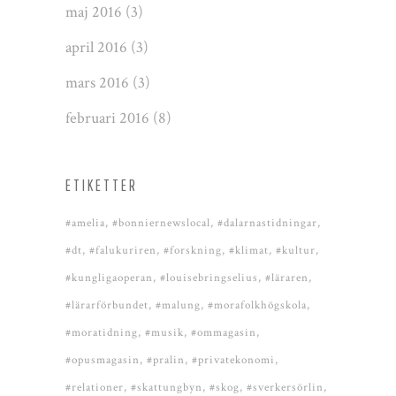
maj 2016
(3)
april 2016
(3)
mars 2016
(3)
februari 2016
(8)
ETIKETTER
#amelia
#bonniernewslocal
#dalarnastidningar
#dt
#falukuriren
#forskning
#klimat
#kultur
#kungligaoperan
#louisebringselius
#läraren
#lärarförbundet
#malung
#morafolkhögskola
#moratidning
#musik
#ommagasin
#opusmagasin
#pralin
#privatekonomi
#relationer
#skattungbyn
#skog
#sverkersörlin