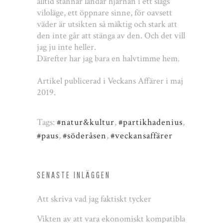
alltid stannar landar hjärnan i ett slags
viloläge, ett öppnare sinne, för oavsett
väder är utsikten så mäktig och stark att
den inte går att stänga av den. Och det vill
jag ju inte heller.
Därefter har jag bara en halvtimme hem.
Artikel publicerad i Veckans Affärer i maj
2019.
Tags:
#natur&kultur
,
#partikhadenius
,
#paus
,
#söderåsen
,
#veckansaffärer
SENASTE INLÄGGEN
Att skriva vad jag faktiskt tycker
Vikten av att vara ekonomiskt kompatibla