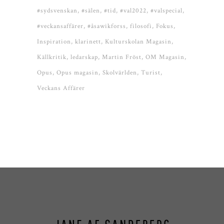
#sydsvenskan
#sälen
#tid
#val2022
#valspecial
#veckansaffärer
#åsawikforss
filosofi
Fokus
Inspiration
klarinett
Kulturskolan Magasin
Källkritik
ledarskap
Martin Fröst
OM Magasin
Opus
Opus magasin
Skolvärlden
Turist
Veckans Affärer