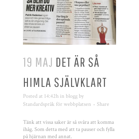
19 MAJ
DET ÄR SÅ
HIMLA SJÄLVKLART
Posted at 14:42h
in
blogg
by
Standardspråk för webbplatsen
Share
Tänk att vissa saker är så svåra att komma
ihåg. Som detta med att ta pauser och fylla
på hjärnan med annat.