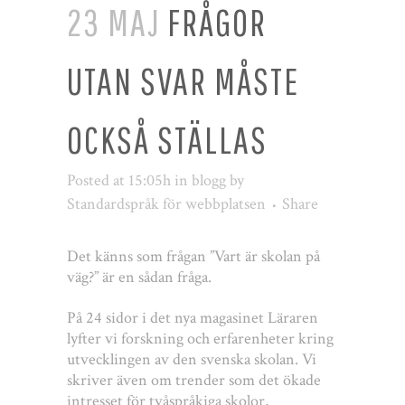
23 MAJ
FRÅGOR
UTAN SVAR MÅSTE
OCKSÅ STÄLLAS
Posted at 15:05h
in
blogg
by
Standardspråk för webbplatsen
Share
Det känns som frågan ”Vart är skolan på
väg?” är en sådan fråga.
På 24 sidor i det nya magasinet Läraren
lyfter vi forskning och erfarenheter kring
utvecklingen av den svenska skolan. Vi
skriver även om trender som det ökade
intresset för tvåspråkiga skolor,