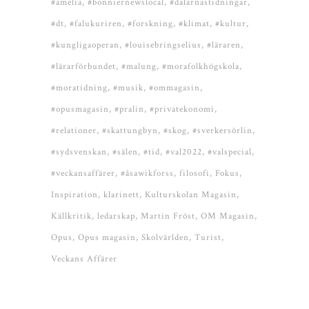
#amelia
#bonniernewslocal
#dalarnastidningar
#dt
#falukuriren
#forskning
#klimat
#kultur
#kungligaoperan
#louisebringselius
#läraren
#lärarförbundet
#malung
#morafolkhögskola
#moratidning
#musik
#ommagasin
#opusmagasin
#pralin
#privatekonomi
#relationer
#skattungbyn
#skog
#sverkersörlin
#sydsvenskan
#sälen
#tid
#val2022
#valspecial
#veckansaffärer
#åsawikforss
filosofi
Fokus
Inspiration
klarinett
Kulturskolan Magasin
Källkritik
ledarskap
Martin Fröst
OM Magasin
Opus
Opus magasin
Skolvärlden
Turist
Veckans Affärer