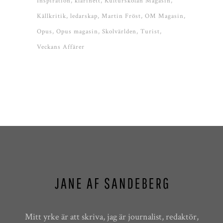
Inspiration
klarinett
Kulturskolan Magasin
Källkritik
ledarskap
Martin Fröst
OM Magasin
Opus
Opus magasin
Skolvärlden
Turist
Veckans Affärer
Mitt yrke är att skriva, jag är journalist, redaktör,