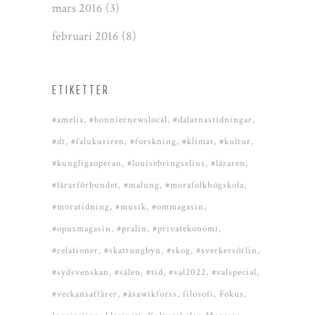
mars 2016
(3)
februari 2016
(8)
ETIKETTER
#amelia
#bonniernewslocal
#dalarnastidningar
#dt
#falukuriren
#forskning
#klimat
#kultur
#kungligaoperan
#louisebringselius
#läraren
#lärarförbundet
#malung
#morafolkhögskola
#moratidning
#musik
#ommagasin
#opusmagasin
#pralin
#privatekonomi
#relationer
#skattungbyn
#skog
#sverkersörlin
#sydsvenskan
#sälen
#tid
#val2022
#valspecial
#veckansaffärer
#åsawikforss
filosofi
Fokus