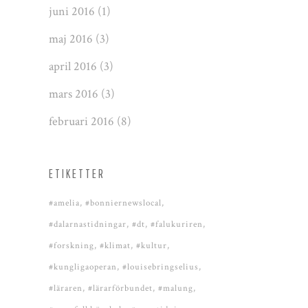
juni 2016
(1)
maj 2016
(3)
april 2016
(3)
mars 2016
(3)
februari 2016
(8)
ETIKETTER
#amelia
#bonniernewslocal
#dalarnastidningar
#dt
#falukuriren
#forskning
#klimat
#kultur
#kungligaoperan
#louisebringselius
#läraren
#lärarförbundet
#malung