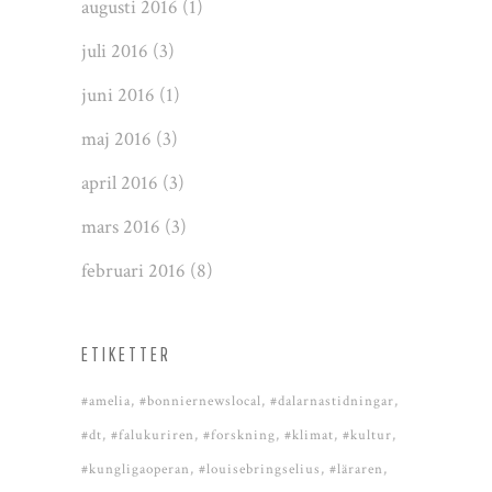
augusti 2016
(1)
juli 2016
(3)
juni 2016
(1)
maj 2016
(3)
april 2016
(3)
mars 2016
(3)
februari 2016
(8)
ETIKETTER
#amelia
#bonniernewslocal
#dalarnastidningar
#dt
#falukuriren
#forskning
#klimat
#kultur
#kungligaoperan
#louisebringselius
#läraren