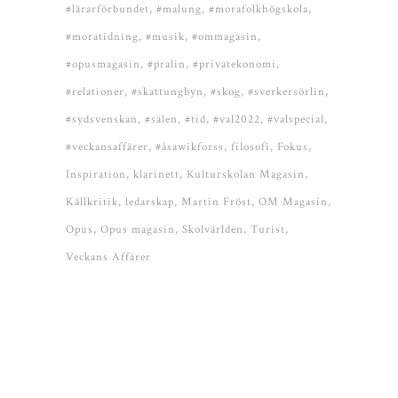
#lärarförbundet
#malung
#morafolkhögskola
#moratidning
#musik
#ommagasin
#opusmagasin
#pralin
#privatekonomi
#relationer
#skattungbyn
#skog
#sverkersörlin
#sydsvenskan
#sälen
#tid
#val2022
#valspecial
#veckansaffärer
#åsawikforss
filosofi
Fokus
Inspiration
klarinett
Kulturskolan Magasin
Källkritik
ledarskap
Martin Fröst
OM Magasin
Opus
Opus magasin
Skolvärlden
Turist
Veckans Affärer