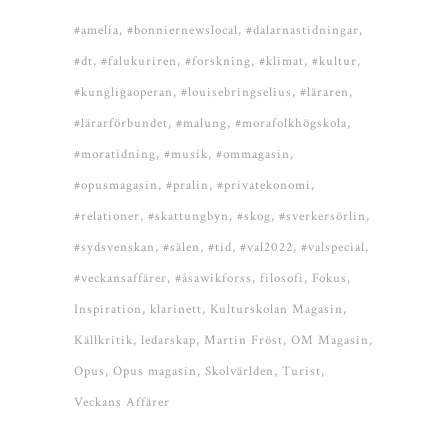
#amelia
#bonniernewslocal
#dalarnastidningar
#dt
#falukuriren
#forskning
#klimat
#kultur
#kungligaoperan
#louisebringselius
#läraren
#lärarförbundet
#malung
#morafolkhögskola
#moratidning
#musik
#ommagasin
#opusmagasin
#pralin
#privatekonomi
#relationer
#skattungbyn
#skog
#sverkersörlin
#sydsvenskan
#sälen
#tid
#val2022
#valspecial
#veckansaffärer
#åsawikforss
filosofi
Fokus
Inspiration
klarinett
Kulturskolan Magasin
Källkritik
ledarskap
Martin Fröst
OM Magasin
Opus
Opus magasin
Skolvärlden
Turist
Veckans Affärer